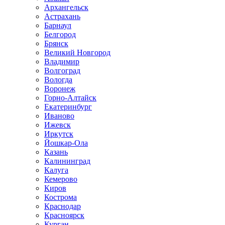
Архангельск
Астрахань
Барнаул
Белгород
Брянск
Великий Новгород
Владимир
Волгоград
Вологда
Воронеж
Горно-Алтайск
Екатеринбург
Иваново
Ижевск
Иркутск
Йошкар-Ола
Казань
Калининград
Калуга
Кемерово
Киров
Кострома
Краснодар
Красноярск
Курган