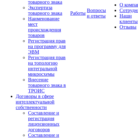
товарного знака
О компа
Экспертиза
Вопросы
Сотрудн
товарного знака
Работы
и ответы
Наши
Наименование
клиенты
мест
Отзывы
происхождения
товаров
Регистрация прав
на программу для
ЭВМ
Регистрация прав
на топологию
интегральной
микросхемы
Внесение
товарного знака в
ТРОИС
Договоры в сфере
интеллектуальной
собственности
Составление и
регистрация
лицензионных
договоров
Составление и